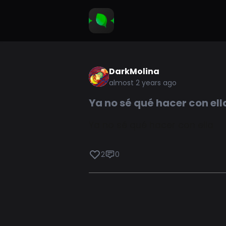
DarkMolina
almost 2 years ago
Ya no sé qué hacer con ell
Ya no sé qué hacer con ella
2
0